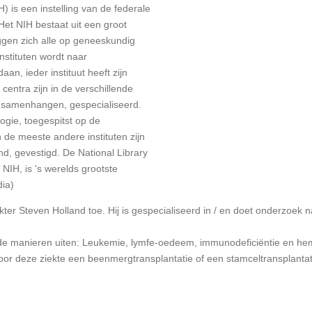
H) is een instelling van de
federale
Het NIH bestaat uit een groot
eggen zich alle op geneeskundig
nstituten wordt naar
an, ieder instituut heeft zijn
centra zijn in de verschillende
samenhangen, gespecialiseerd.
ogie, toegespitst op de
de meeste andere instituten zijn
nd, gevestigd. De
National Library
NIH, is 's werelds grootste
dia)
er Steven Holland toe. Hij is gespecialiseerd in / en doet onderzoek n
ende manieren uiten: Leukemie, lymfe-oedeem, immunodeficiëntie en h
oor deze ziekte een beenmergtransplantatie of een stamceltransplanta