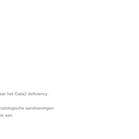
aar het Gata2 deficiency:
ematologische aandoeningen.
tie aan.