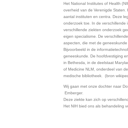
Het
National Institutes of Health
(NI
overheid van de Verenigde Staten. 
aantal instituten en centra. Deze l
onderzoek toe. In de verschillende i
verschillende
ziekten
onderzoek geda
eigen
specialisme. De verschillende 
aspecten, die met de
geneeskunde
Bijvoorbeeld in de
informatietechnol
geneeskunde. De hoofdvestiging en 
in
Bethesda, in de deelstaat
Maryla
of Medicine NLM, onderdeel van de 
medische bibliotheek. (bron wikipe
Wij gaan met onze dochter naar Dokt
Emberger.
Deze ziekte kan zich op verschill
Het NIH bied ons als behandeling v